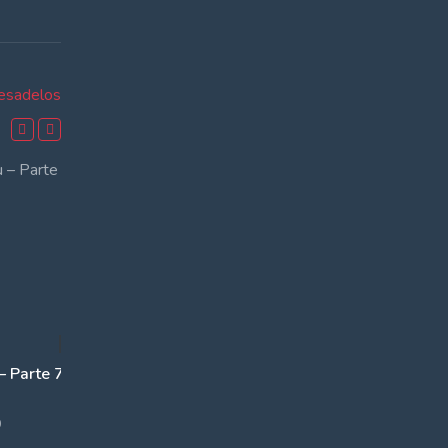
Next
post:
esadelos
00:38:55
– Parte 7
0