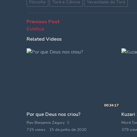
Filosofia
Torá e Ciência
Veracidade da Torá
Navegação
Previous
Previous Post
post:
Estética
de
Related Videos
Post
00:34:17
Por que Deus nos criou?
Kuzari
Rav Benjamin Zagury
Moré To
715 views
15 de junho de 2020
379 vie