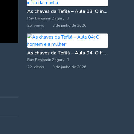
As chaves da Tefilá – Aula 03: O início da manhã
Rav Benjamin Zagury
25 views
3 de junho de 2026
As chaves da Tefilá – Aula 04: O homem e a mulher
Rav Benjamin Zagury
22 views
3 de junho de 2026