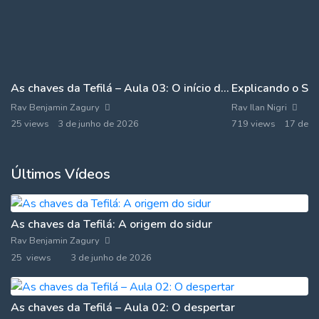
As chaves da Tefilá – Aula 03: O início da manhã
Explicando o Sh
Rav Benjamin Zagury
Rav Ilan Nigri
25 views
3 de junho de 2026
719 views
17 de j
Últimos Vídeos
As chaves da Tefilá: A origem do sidur
Rav Benjamin Zagury
25 views
3 de junho de 2026
As chaves da Tefilá – Aula 02: O despertar