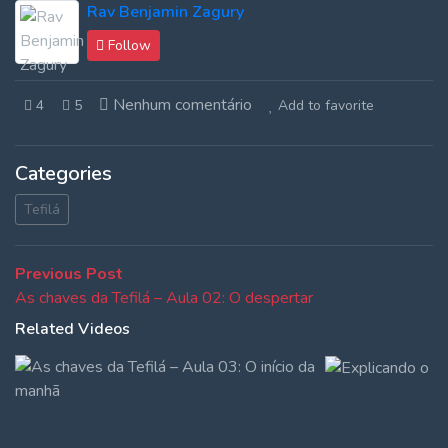
Rav Benjamin Zagury
Follow
Nenhum comentário
4
5
Add to favorite
Categories
Tefilá
Navegação
Previous
Previous Post
post:
As chaves da Tefilá – Aula 02: O despertar
de
Related Videos
Post