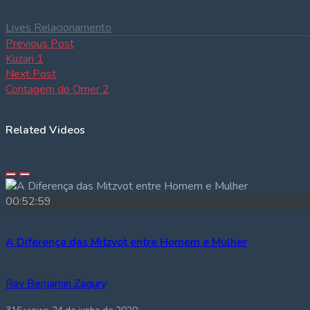
Lives
Relacionamento
Navegação
Previous
Previous Post
post:
Kuzari 1
de
Next
Next Post
post:
Contagem do Omer 2
Post
Related Videos
00:52:59
A Diferença das Mitzvot entre Homem e Mulher
Rav Benjamin Zagury