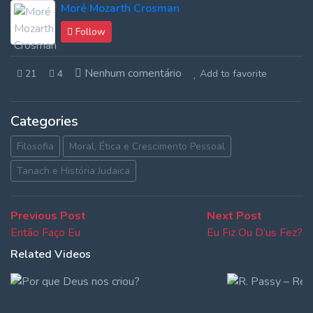
Moré Mozarth Crosman
Follow
Nenhum comentário
21
4
Add to favorite
Categories
Filosofia
Moral, Ética e Crescimento Pessoal
Tanach e História Judaica
Navegação
Previous
Next
Previous Post
Next Post
post:
post:
Então Faço Eu
Eu Fiz Ou D’us Fez?
de
Related Videos
Post