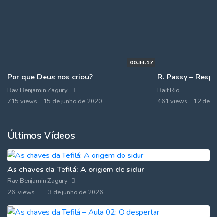
00:34:17
Por que Deus nos criou?
R. Passy – Respo
Rav Benjamin Zagury
Bait Rio
715 views
15 de junho de 2020
461 views
12 de m
Últimos Vídeos
As chaves da Tefilá: A origem do sidur
Rav Benjamin Zagury
26 views
3 de junho de 2026