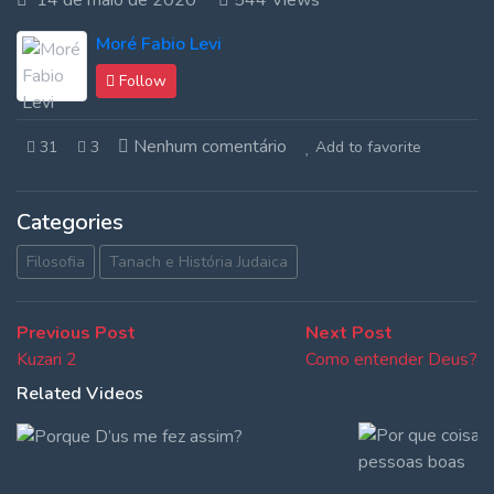
14 de maio de 2020
544 Views
Moré Fabio Levi
Follow
Nenhum comentário
31
3
Add to favorite
Categories
Filosofia
Tanach e História Judaica
Navegação
Previous
Next
Previous Post
Next Post
post:
post:
Kuzari 2
Como entender Deus?
de
Related Videos
Post