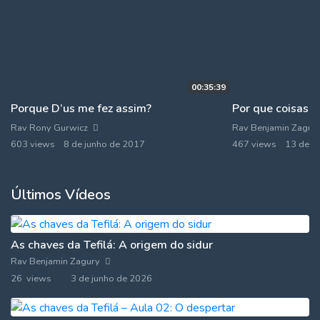
00:35:39
Porque D’us me fez assim?
Rav Rony Gurwicz
Rav Benjamin Zagur
603 views
8 de junho de 2017
467 views
13 de a
Últimos Vídeos
As chaves da Tefilá: A origem do sidur
Rav Benjamin Zagury
26 views
3 de junho de 2026