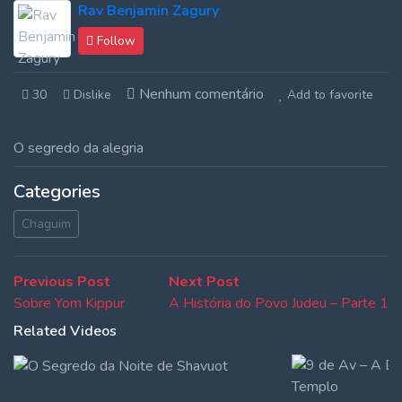
Rav Benjamin Zagury
Follow
Nenhum comentário
30
Dislike
Add to favorite
O segredo da alegria
Categories
Chaguim
Navegação
Previous
Next
Previous Post
Next Post
post:
post:
Sobre Yom Kippur
A História do Povo Judeu – Parte 1
de
Related Videos
Post