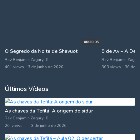
00:20:05
O Segredo da Noite de Shavuot
Rav Benjamin Zagury
Rav Benjamin Zagur
401 views
3 de junho de 2020
303 views
30 de j
Últimos Vídeos
As chaves da Tefilá: A origem do sidur
Rav Benjamin Zagury
26 views
3 de junho de 2026