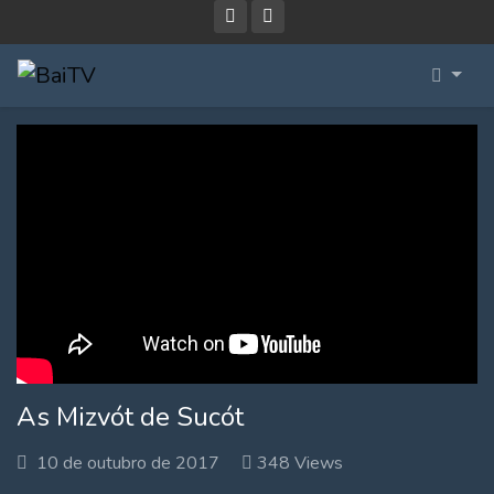
As Mizvót de Sucót
10 de outubro de 2017
348 Views