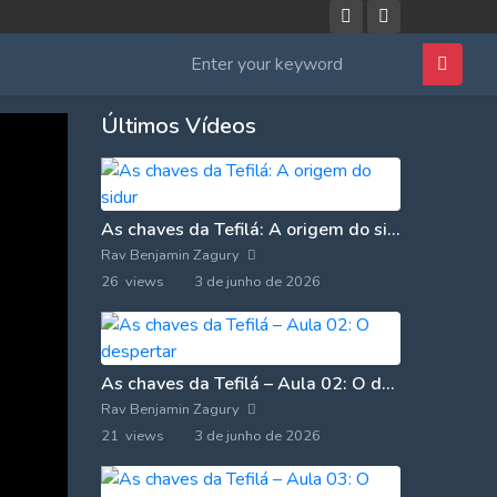
Últimos Vídeos
As chaves da Tefilá: A origem do sidur
Rav Benjamin Zagury
26 views
3 de junho de 2026
As chaves da Tefilá – Aula 02: O despertar
Rav Benjamin Zagury
21 views
3 de junho de 2026