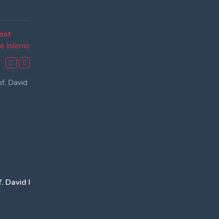
Next
ost
post:
e Inferno
00:51:09
. David Nissan