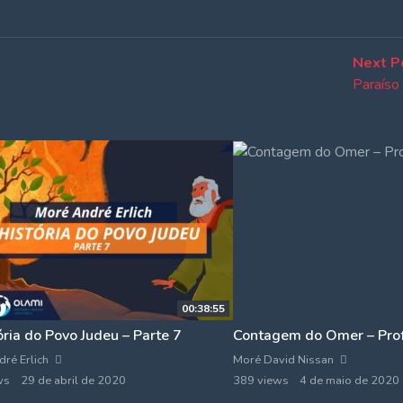
Next P
Paraíso 
00:38:55
ória do Povo Judeu – Parte 7
Contagem do Omer – Prof
ré Erlich
Moré David Nissan
ws
29 de abril de 2020
389 views
4 de maio de 2020