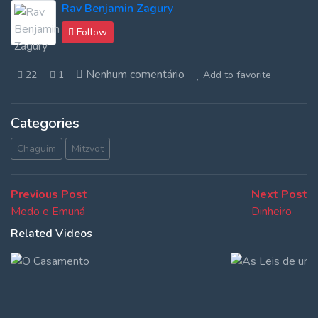
Rav Benjamin Zagury
Follow
Nenhum comentário
22
1
Add to favorite
Categories
Chaguim
Mitzvot
Navegação
Previous
N
Previous Post
Next Post
post:
po
Medo e Emuná
Dinheiro
de
Related Videos
Post