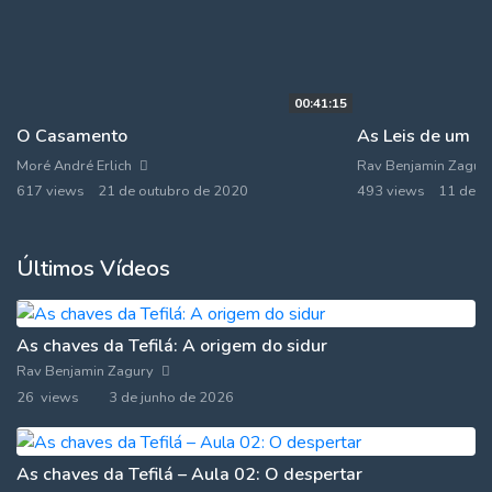
00:41:15
O Casamento
As Leis de um So
Moré André Erlich
Rav Benjamin Zagur
617 views
21 de outubro de 2020
493 views
11 de j
Últimos Vídeos
As chaves da Tefilá: A origem do sidur
Rav Benjamin Zagury
26 views
3 de junho de 2026
As chaves da Tefilá – Aula 02: O despertar