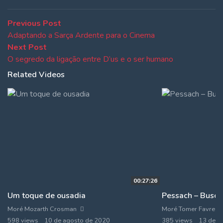
Navegação
Previous
Previous Post
post:
Adaptando a Sarça Ardente para o Cinema
de
Next
Next Post
Post
post:
O segredo da ligação entre D’us e o ser humano
Related Videos
00:27:26
Um toque de ousadia
Pessach – Buscar
Moré Mozarth Crosman
Moré Tomer Favre
598 views
10 de agosto de 2020
385 views
13 de a