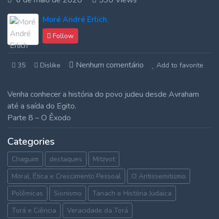
6 de maio de 2020
530 Views
Moré André Erlich
Follow
Nenhum comentário
35
Dislike
Add to favorite
Venha conhecer a história do povo judeu desde Avraham
até a saída do Egito.
Parte 8 – O Êxodo
Categories
Chaguim
destaques
Mitzvot
Moral, Ética e Crescimento Pessoal
O Antissemitismo
Polêmicas
Sionismo
Tanach e História Judaica
Torá e Ciência
Veracidade da Torá