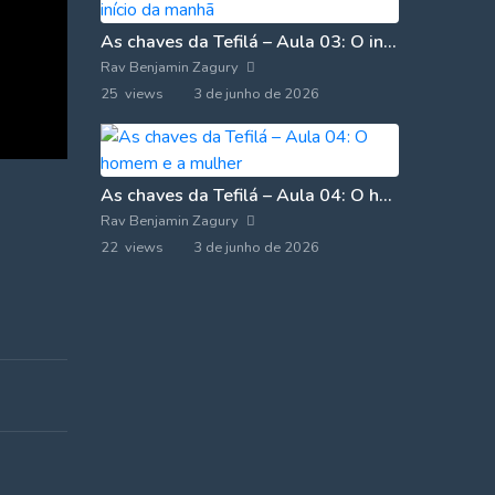
As chaves da Tefilá – Aula 03: O início da manhã
Rav Benjamin Zagury
25 views
3 de junho de 2026
As chaves da Tefilá – Aula 04: O homem e a mulher
Rav Benjamin Zagury
22 views
3 de junho de 2026