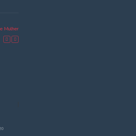
 e Mulher
00:39:59
20