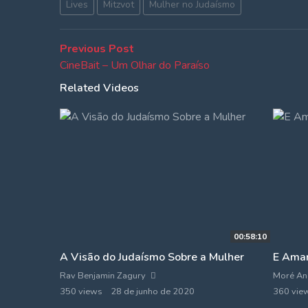
Lives
Mitzvot
Mulher no Judaísmo
Navegação
Previous
Previous Post
post:
CineBait – Um Olhar do Paraíso
de
Related Videos
Post
00:58:10
A Visão do Judaísmo Sobre a Mulher
E Amar
Rav Benjamin Zagury
Moré And
350 views
28 de junho de 2020
360 vie